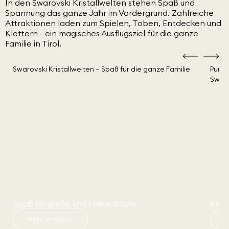
In den Swarovski Kristallwelten stehen Spaß und
Spannung das ganze Jahr im Vordergrund. Zahlreiche
Attraktionen laden zum Spielen, Toben, Entdecken und
Klettern - ein magisches Ausflugsziel für die ganze
Familie in Tirol.
Spaß für große und kleine Gäste
Kind
Mehr erfahren
J