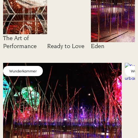
The Art of
Performance
Ready to Love
Eden
Wunderkammer
Wun