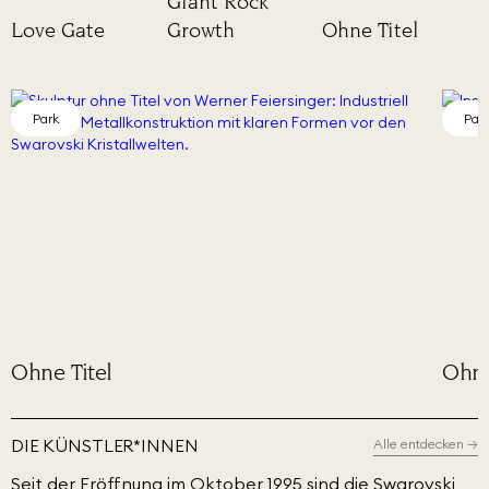
Giant Rock
Love Gate
Growth
Ohne Titel
Park
Par
Ohne Titel
Ohne
DIE KÜNSTLER*INNEN
Alle entdecken
→
Seit der Eröffnung im Oktober 1995 sind die Swarovski