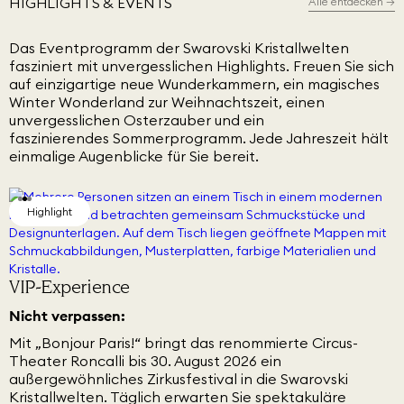
HIGHLIGHTS & EVENTS
Alle entdecken
→
Das Eventprogramm der Swarovski Kristallwelten
fasziniert mit unvergesslichen Highlights. Freuen Sie sich
auf einzigartige neue Wunderkammern, ein magisches
Winter Wonderland zur Weihnachtszeit, einen
unvergesslichen Osterzauber und ein
faszinierendes Sommerprogramm. Jede Jahreszeit hält
einmalige Augenblicke für Sie bereit.
Highlight
Highlight
Highlight
Zirkusfestival
Marilyn, Forever Inspiring
VIP-Experience
Nicht verpassen:
Mit „Bonjour Paris!“ bringt das renommierte Circus-
Theater Roncalli bis 30. August 2026 ein
außergewöhnliches Zirkusfestival in die Swarovski
Kristallwelten. Täglich erwarten Sie spektakuläre