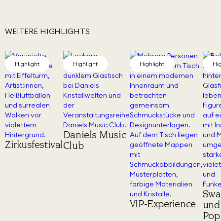
WEITERE HIGHLIGHTS
Highlight
Highlight
Highlight
Hig
Daniels Music
Zirkusfestival
Club
Swa
VIP-Experience
und
Pop