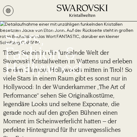
Einer der besten Fotospots in Tirol
Stars,
Fashion &
Treten Sie ein in die funkelnde Welt der
Swarovski Kristallwelten in Wattens und erleben
Hollywood
Sie den Glamour Hollywoods mitten in Tirol! So
viele Stars in einem Raum gibt es sonst nur in
Hollywood: In der Wunderkammer „The Art of
Performance“ sehen Sie Originalkostüme,
legendäre Looks und seltene Exponate, die
gerade noch auf den großen Bühnen einen
Moment im Scheinwerferlicht hatten – der
perfekte Hintergrund für Ihr unvergessliches