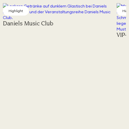
Highlight
High
Daniels Music Club
VIP-