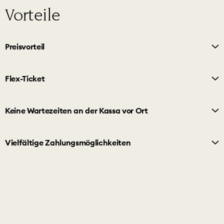
Vorteile
Preisvorteil
Buchen Sie Ihr Ticket online und profitieren Sie von
attraktiven Preisvorteilen (25 Euro statt 27 Euro für das
Flex-Ticket
reguläre Erwachsenenticket) gegenüber dem Kauf vor
Ort.
100% Flexibilität und Spontanität. Mit dem Flex-Ticket
erhalten Sie ab dem Kaufdatum fünf Tage lang und
Keine Wartezeiten an der Kassa vor Ort
innerhalb der Öffnungszeiten jederzeit einen einmaligen
und direkten Zugang in die Swarovski Kristallwelten.
Mit dem Online-Ticket vermeiden Sie längere
Wartezeiten an der Kassa vor Ort.
Vielfältige Zahlungsmöglichkeiten
Zahlen Sie sicher und bequem mit Kreditkarte, EPS,
Przelewy24 und Bancontact.