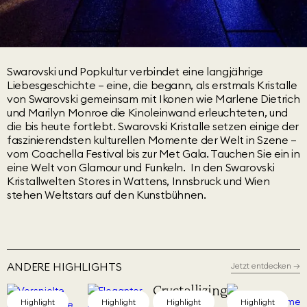
Swarovski und Popkultur verbindet eine langjährige
Liebesgeschichte – eine, die begann, als erstmals Kristalle
von Swarovski gemeinsam mit Ikonen wie Marlene Dietrich
und Marilyn Monroe die Kinoleinwand erleuchteten, und
die bis heute fortlebt. Swarovski Kristalle setzen einige der
faszinierendsten kulturellen Momente der Welt in Szene –
vom Coachella Festival bis zur Met Gala. Tauchen Sie ein in
eine Welt von Glamour und Funkeln. In den Swarovski
Kristallwelten Stores in Wattens, Innsbruck und Wien
stehen Weltstars auf den Kunstbühnen.
ANDERE HIGHLIGHTS
Jetzt entdecken
→
Crystallizing
Identity
Highlight
Highlight
Highlight
Highlight