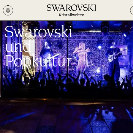
Swarovski
und
Popkultur