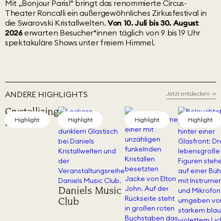
Mit „Bonjour Paris!“ bringt das renommierte Circus-
Theater Roncalli ein außergewöhnliches Zirkusfestival in
die Swarovski Kristallwelten.
Von 10. Juli bis 30. August
2026
erwarten Besucher*innen täglich von 9 bis 19 Uhr
spektakuläre Shows unter freiem Himmel.
ANDERE HIGHLIGHTS
Jetzt entdecken
→
Crystallizing
Identity
Highlight
Highlight
Highlight
Highlight
Daniels Music
Club