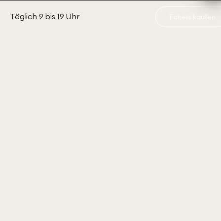
Nachhaltigkeit
Barrierefreiheit
Täglich 9 bis 19 Uhr
Tickets kaufen
Kinderprogramme
Jahreskarte
Bewerten Sie uns
Über Swarovski
SERVICE
Kundenservice
FAQ
B2B-Angebote
Presse
RECHTLICHE BEDINGUNGEN
Nutzungsbedingungen
Besuchsbedingungen
Vertrag widerrufen
Barrierefreiheitserklärung
Datenschutz
Impressum
Cookie-Einwilligung
MELDEN SIE SICH JETZT FÜR UNSEREN NEWSLETTER AN