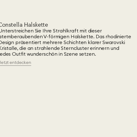
Constella Halskette
Unterstreichen Sie Ihre Strahlkraft mit dieser
atemberaubenden V-förmigen Halskette. Das rhodinierte
Design präsentiert mehrere Schichten klarer Swarovski
Kristalle, die an strahlende Sterncluster erinnern und
jedes Outfit wunderschön in Szene setzen.
Jetzt entdecken