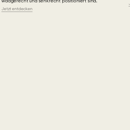
waagerecht und senkrecht positioniert sind.
Jetzt entdecken