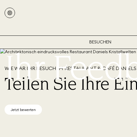
BESUCHEN
Ihr Feed
WIE WAR IHR BESUCH IM RESTAURANT & CAFÉ DANIELS
Teilen Sie Ihre Ei
Jetzt bewerten