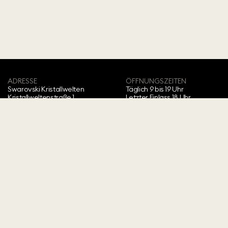
ADRESSE
ÖFFNUNGSZEITEN
Swarovski Kristallwelten‍
Täglich 9 bis 19 Uhr
Kristallweltenstraße 1
Letzter Einlass 18 Uhr
Wattens, Austria
MELDEN SIE SICH JETZT FÜR UNSEREN NEWSLETTER AN