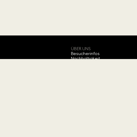
ÜBER UNS
Besucherinfos
Nachhaltigkeit
Barrierefreiheit
Kinderprogramme
Jahreskarte
Bewerten Sie uns
Über Swarovski
→