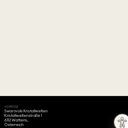
ADRESSE
Swarovski Kristallwelten‍
Kristallweltenstraße 1
6112 Wattens,
Österreich