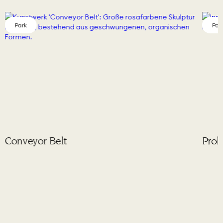
Park
Par
Conveyor Belt
Prolo