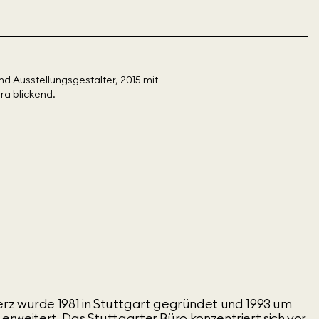
rz wurde 1981 in Stuttgart gegründet und 1993 um
g erweitert. Das Stuttgarter Büro konzentriert sich vor