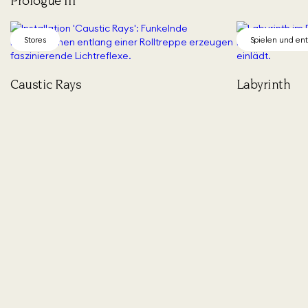
Prologue III
Stores
Spielen und en
Caustic Rays
Labyrinth