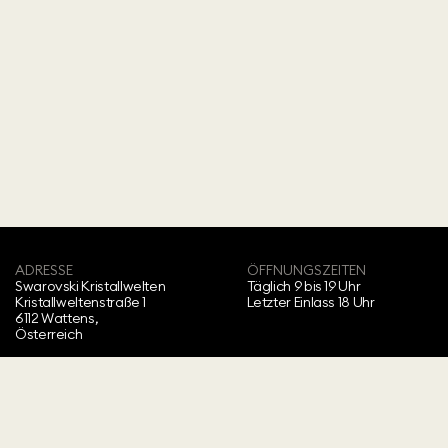
ADRESSE
ÖFFNUNGSZEITEN
Swarovski Kristallwelten‍
Täglich 9 bis 19 Uhr
Kristallweltenstraße 1
Letzter Einlass 18 Uhr
6112 Wattens,
Österreich