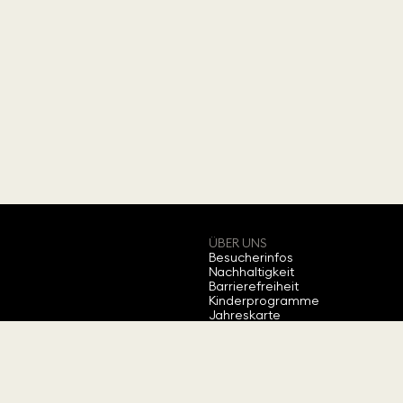
ÜBER UNS
Besucherinfos
Nachhaltigkeit
Barrierefreiheit
Kinderprogramme
Jahreskarte
Bewerten Sie uns
Über Swarovski