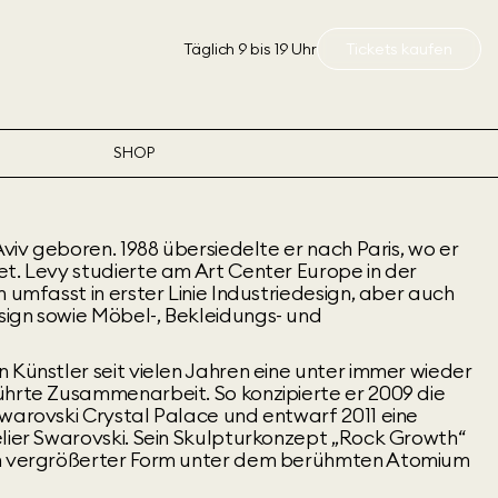
Täglich 9 bis 19 Uhr
Tickets kaufen
SHOP
Aviv geboren. 1988 übersiedelte er nach Paris, wo er
et. Levy studierte am Art Center Europe in der
h umfasst in erster Linie Industriedesign, aber auch
ign sowie Möbel-, Bekleidungs- und
 Künstler seit vielen Jahren eine unter immer wieder
ührte Zusammenarbeit. So konzipierte er 2009 die
Swarovski Crystal Palace und entwarf 2011 eine
elier Swarovski. Sein Skulpturkonzept „Rock Growth“
ch vergrößerter Form unter dem berühmten Atomium