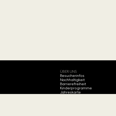
ÜBER UNS
Besucherinfos
Nachhaltigkeit
Barrierefreiheit
Kinderprogramme
Jahreskarte
Bewerten Sie uns
Über Swarovski