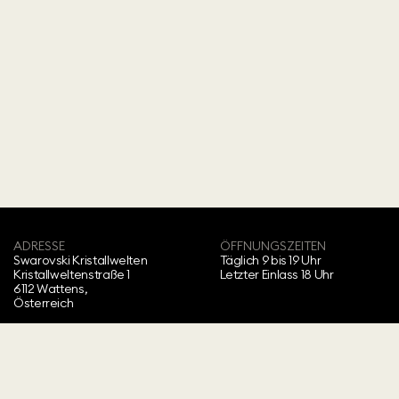
ADRESSE
ÖFFNUNGSZEITEN
Swarovski Kristallwelten‍
Täglich 9 bis 19 Uhr
Kristallweltenstraße 1
Letzter Einlass 18 Uhr
6112 Wattens,
Österreich