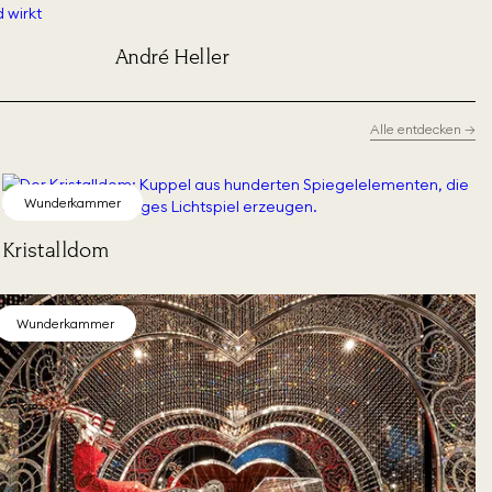
André Heller
Alle entdecken
→
Wunderkammer
Kristalldom
Wunderkammer