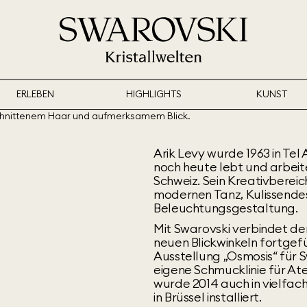
ERLEBEN
HIGHLIGHTS
KUNST
Arik Levy wurde 1963 in Tel 
noch heute lebt und arbeit
Schweiz. Sein Kreativbereic
modernen Tanz, Kulissendes
Beleuchtungsgestaltung.
Mit Swarovski verbindet den
neuen Blickwinkeln fortgef
Ausstellung „Osmosis“ für 
eigene Schmucklinie für At
wurde 2014 auch in vielfa
in Brüssel installiert.