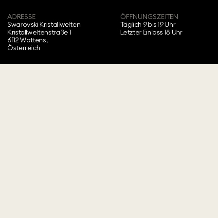
ADRESSE
ÖFFNUNGSZEITEN
Swarovski Kristallwelten‍
Täglich 9 bis 19 Uhr
Kristallweltenstraße 1
Letzter Einlass 18 Uhr
6112 Wattens,
Österreich
MELDEN SIE SICH JETZT FÜR UNSEREN NEWSLETTER AN