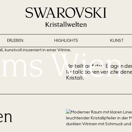
ERLEBEN
HIGHLIGHTS
KUNST
tems Wien
Verteilt auf drei Etagen de
Installationen verschieden
Kristall.
en