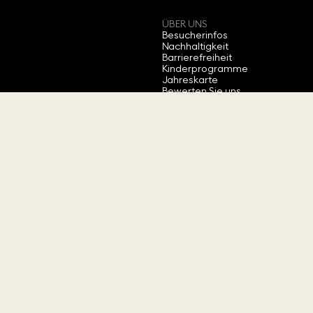
ÜBER UNS
Besucherinfos
Nachhaltigkeit
Barrierefreiheit
Kinderprogramme
Jahreskarte
Bewerten Sie uns
Über Swarovski
→