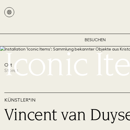
BESUCHEN
Iconic I
Ort
Stores
KÜNSTLER*IN
Vincent van Duys