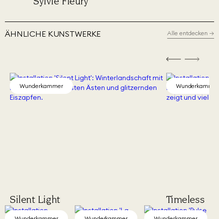
Sylvie Fleury
Phil
ÄHNLICHE KUNSTWERKE
Alle entdecken
→
Wunderkammer
Wunderkamme
Silent Light
Timeless
Wunderkammer
Wunderkammer
Wunderkammer