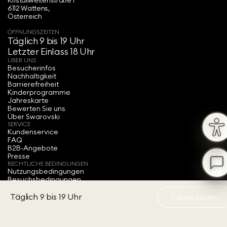
Kristallweltenstraße 1
6112 Wattens,
Österreich
ÖFFNUNGSZEITEN
Täglich 9 bis 19 Uhr
Letzter Einlass 18 Uhr
ÜBER UNS
Besucherinfos
Nachhaltigkeit
Barrierefreiheit
Kinderprogramme
Jahreskarte
Bewerten Sie uns
Über Swarovski
SERVICE
Kundenservice
FAQ
B2B-Angebote
Presse
RECHTLICHE BEDINGUNGEN
Nutzungsbedingungen
Besuchsbedingungen
Vertrag widerrufen
Barrierefreiheitserklärung
Täglich 9 bis 19 Uhr
Tickets kaufen
Datenschutz
Impressum
Cookie-Einwilligung