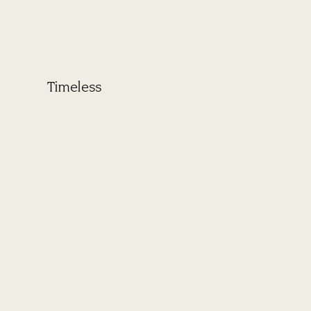
Timeless
Cryst